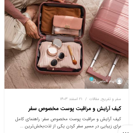
۰
الهام الماسی
ﺳﻔﺮ و ﺗﻔﺮﯾﺢ
,
ﻣﻘﺎﻻت
21 اسفند 1403
کیف آرایش و مراقبت پوست مخصوص سفر
کیف آرایش و مراقبت پوست مخصوص سفر: راهنمای کامل
برای زیبایی در مسیر سفر کردن یکی از لذت‌بخش‌ترین ...