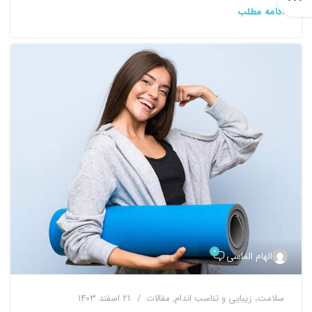
ادامه مطلب
۰
الهام الماسی
ﺳﻼﻣﺖ، زﯾﺒﺎﯾﯽ و ﺗﻨﺎﺳﺐ اﻧﺪام
,
ﻣﻘﺎﻻت
21 اسفند 1403