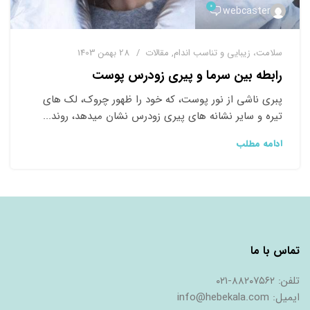
۰
webcaster
ﺳﻼﻣﺖ، زﯾﺒﺎﯾﯽ و ﺗﻨﺎﺳﺐ اﻧﺪام
,
ﻣﻘﺎﻻت
28 بهمن 1403
رابطه بین سرما و پیری زودرس پوست
پبری ناشی از نور پوست، که خود را ظهور چروک، لک های
تیره و سایر نشانه های پیری زودرس نشان میدهد، روند...
ادامه مطلب
ﺗﻤﺎس ﺑﺎ ﻣﺎ
ﺗﻠﻔﻦ: ٨٨٢٠٧٥٦٢-٠٢١
اﯾﻤﯿﻞ: info@hebekala.com