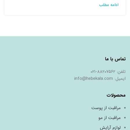
ادامه مطلب
ﺗﻤﺎس ﺑﺎ ﻣﺎ
ﺗﻠﻔﻦ: ٨٨٢٠٧٥٦٢-٠٢١
اﯾﻤﯿﻞ: info@hebekala.com
محصولات
مراقبت از پوست
مراقبت از مو
لوازم آرایش