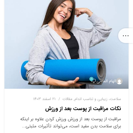
۰
الهام الماسی
ﺳﻼﻣﺖ، زﯾﺒﺎﯾﯽ و ﺗﻨﺎﺳﺐ اﻧﺪام
,
ﻣﻘﺎﻻت
21 اسفند 1403
نکات مراقبت از پوست بعد از ورزش
مراقبت از پوست بعد از ورزش ورزش کردن علاوه بر اینکه
برای سلامت بدن مفید است، می‌تواند تأثیرات مثبتی...