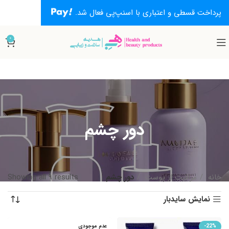
پرداخت قسطی و اعتباری با اسنپ‌پی فعال شد.
0
دور چشم
خانه
مراقبت از پوست
دور چشم
Showing all 9 results
نمایش سایدبار
-22%
عدم موجودی