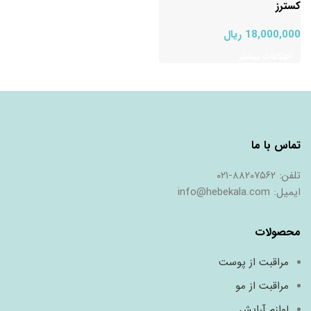
کسترز
18,000,000
ریال
اطلاعات بیشتر
ﺗﻤﺎس ﺑﺎ ﻣﺎ
ﺗﻠﻔﻦ: ٨٨٢٠٧٥٦٢-٠٢١
اﯾﻤﯿﻞ: info@hebekala.com
محصولات
مراقبت از پوست
مراقبت از مو
لوازم آرایش