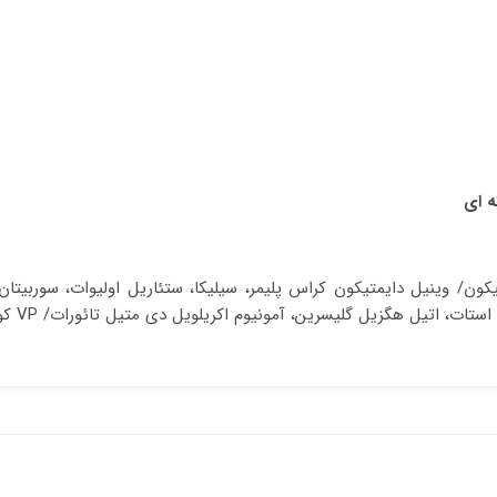
یل گلیسرین، آمونیوم اکریلویل دی متیل تائورات/ VP کوپلیمر، کلرفنزین، زانتان گام.