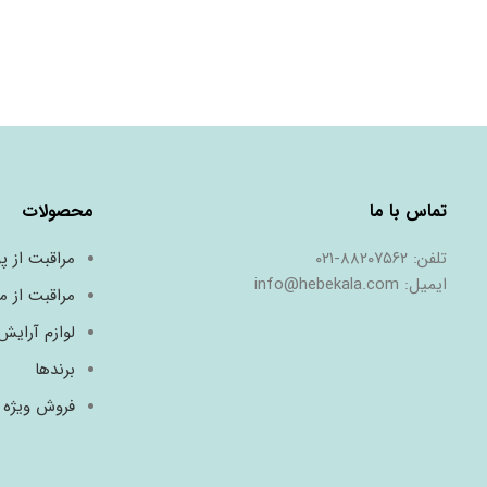
ﺗﻤﺎس ﺑﺎ ﻣﺎ
محصولات
ﺗﻠﻔﻦ: ٨٨٢٠٧٥٦٢-٠٢١
مراقبت از 
اﯾﻤﯿﻞ: info@hebekala.com
مراقبت از م
لوازم آرایش
برندها
فروش ویژه