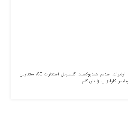
آب، کوکو کاپریلات کاپرات، گلوکونولاکتون، دایمتیکون و دایمتیکون/ وینیل دایمتیکون کراس پلیمر، سیلیکا، ستئاریل اولیوات، سوربیتان اولیوات، سدیم هیدروکسید، گلیسریل استئارات SE، ستئاریل