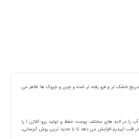
سن 40 سالگی کاهش می باید. در نتیجه، پوست به تدریج خشک تر و فرو رفته تر شده و چین و چروک ها ظاهر می
این کنسانتره مرطوب کننده قوی مانند یک ضدچروک فاقد سوزن، هیالورونیک اسید را با ساختار های مولکولی متفاوت ترکیب نموده تا آب را در لایه های مختلف پوست حفظ و تولید پرو-کلاژن I را
ر قلب اپیدرم افزایش می دهد تا با جدید ترین روش آبرسانی،