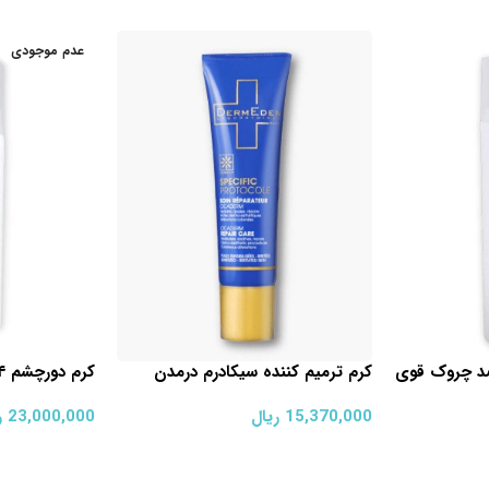
عدم موجودی
د چروک قوی
کرم ترمیم کننده سیکادرم درمدن
کرم دورچشم ۴*۱ هیالورونات کسترز
15,370,000
ریال
23,000,000
ر
افزودن به سبد خرید
اطلاعات بیشتر