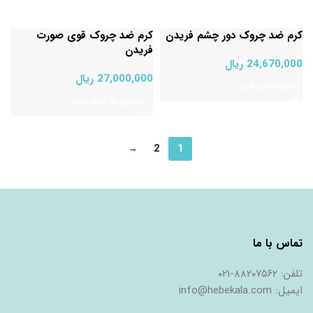
کرم ضد چروک دور چشم فریدن
کرم ضد چروک قوی صورت
فریدن
24,670,000
ریال
27,000,000
ریال
اطلاعات بیشتر
افزودن به سبد خرید
→
2
1
ﺗﻤﺎس ﺑﺎ ﻣﺎ
ﺗﻠﻔﻦ: ٨٨٢٠٧٥٦٢-٠٢١
اﯾﻤﯿﻞ: info@hebekala.com