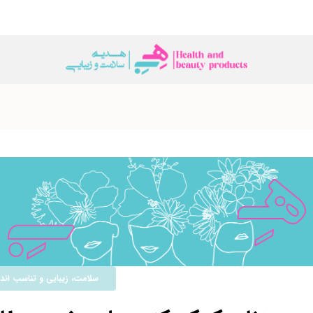
ﺳﻼﻣﺖ، زﯾﺒﺎﯾﯽ و ﺗﻨﺎﺳﺐ اﻧﺪا