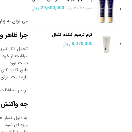
قیمت اصلی:
29,500,000
ریال
قیمت فعلی:
37,580,000
ریال
37,580,000 ریال
29,500,000 ریال.
می توان به زنا
بود.
چرا ظاهر و
کرم ترمیم کننده کندال
8,070,000
ریال
تحمل آثار فیزی
مراقبت از خود و
دست آورد.
طبق گفته آقای 
تازه است. برای برخی، گویی باز
ترمیم محافظت ب
چه واکنش ه
به دلیل فشار ه
ویژه ای نمود.