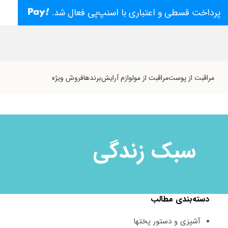
پرداخت قسطی و اعتباری با اسنپ‌پی فعال شد.
مراقبت از پوست
مراقبت از مو
لوازم آرایش
برندها
فروش ویژه
سبک زندگی
دسته‌بندی مطالب
آﺷﭙﺰی و دﺳﺘﻮر ﭘﺨﺘﻬﺎ