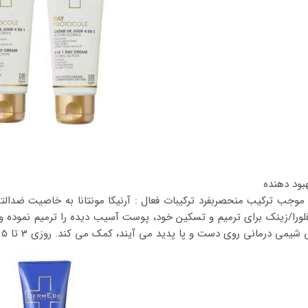
بود دهنده
وجب ترکیب منحصربفرد ترکیبات فعال : آرنیکا مونتانا به خاصیت ضدال
لورا/زینک برای ترمیم و تسکین خود، پوست آسیب دیده را ترمیم نموده و
روی دست و پا پدید می آیند، کمک می کند. روزی 3 تا 5 بار روی نواحی آسیب دیده قبل و بعد از تراپی استفاده شود.