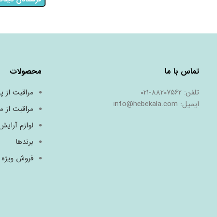
ﺗﻤﺎس ﺑﺎ ﻣﺎ
محصولات
ﺗﻠﻔﻦ: ٨٨٢٠٧٥٦٢-٠٢١
مراقبت از 
اﯾﻤﯿﻞ: info@hebekala.com
مراقبت از م
لوازم آرایش
برندها
فروش ویژه