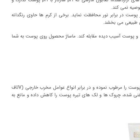
دکتر نیکلاس ب. متخصص پوست و یکی از بنیانگذاران درمدن، دوش آب داغ، اسکراب های آزاردهنده، صابون مارسی که pH سازگار با pH پوست ندارد، و
وصیه نمی کند.
رم صورت غنی با SPF 50 انتخاب نمایید که از پوست در برابر نور محافظت نماید. برخی از کرم ها حاوی رنگدانه
ی طبیعی می بخشد.
کی و پوست آسیب دیده مقابله کند. ماساژ محصول روی پوست به شما
این کرم روز که فاقد اسانس، حاوی SPF 50 بوده و توسط متخصص پوست فرموله شده، پوست را مرطوب نموده و در برابر انواع عوامل مخرب خارجی (UVف
د غنی شده، چروک ها و لک های تیره پوست را کاهش داده و مانع به