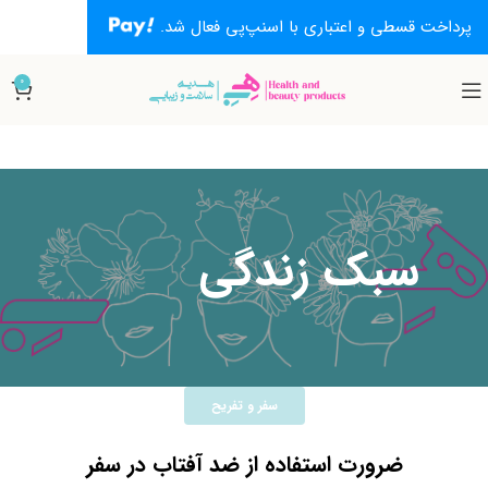
پرداخت قسطی و اعتباری با اسنپ‌پی فعال شد.
0
سبک زندگی
ﺳﻔﺮ و ﺗﻔﺮﯾﺢ
ضرورت استفاده از ضد آفتاب در سفر