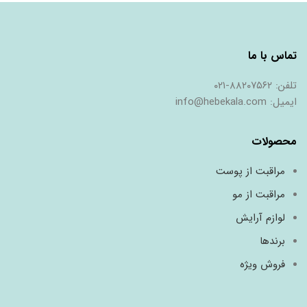
ﺗﻤﺎس ﺑﺎ ﻣﺎ
ﺗﻠﻔﻦ: ٨٨٢٠٧٥٦٢-٠٢١
اﯾﻤﯿﻞ: info@hebekala.com
محصولات
مراقبت از پوست
مراقبت از مو
لوازم آرایش
برندها
فروش ویژه